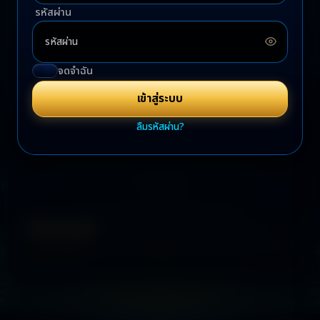
ใบอนุญาตและใบรับรอง
ความปลอดภัยโดย
รหัสผ่าน
จดจำฉัน
เข้าสู่ระบบ
ลืมรหัสผ่าน?
911plus.plus
911plus.plus
911plus.plus